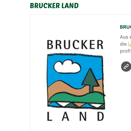
BRUCKER LAND
BRU
Aus 
die
prof