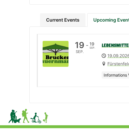
Current Events
Upcoming Even
19
19
-
LEBENSMITTE
SEP.
SEP.
19.09.202
Fürstenfel
Informations 